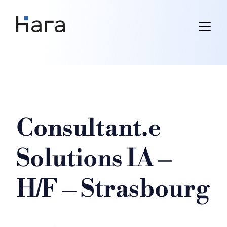
Skip
to
content
Consultant.e
Solutions IA –
H/F – Strasbourg