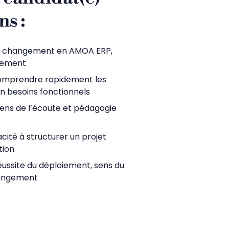
s :
de changement en AMOA ERP,
oiement
comprendre rapidement les
en besoins fonctionnels
 sens de l’écoute et pédagogie
cité à structurer un projet
tion
réussite du déploiement, sens du
angement