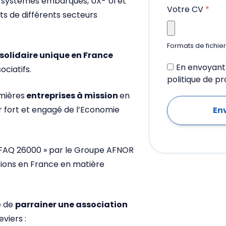
s systèmes embarqués, UX- UI et
Votre CV
*
ts de différents secteurs
Formats de fichier 
olidaire unique en France
En envoyant 
ociatifs.
politique de p
emières
entreprises à mission
en
 fort et engagé de l’Economie
AFAQ 26000 » par le Groupe AFNOR
tions en France en matière
é de
parrainer une association
eviers :