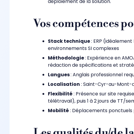
déploiement de la solution.
Vos compétences pou
Stack technique
: ERP (idéalement I
environnements SI complexes
Méthodologie
: Expérience en AMOA
rédaction de spécifications et straté
Langues
: Anglais professionnel requ
Localisation
: Saint-Cyr-au-Mont-d
Flexibilité
: Présence sur site requi
télétravail), puis 1 à 2 jours de TT/s
Mobilité
: Déplacements ponctuels 
Les qualités du/de l