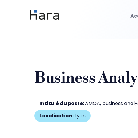
Skip
to
Ac
content
Business Analy
Intitulé du poste:
AMOA
business analy
Localisation:
Lyon