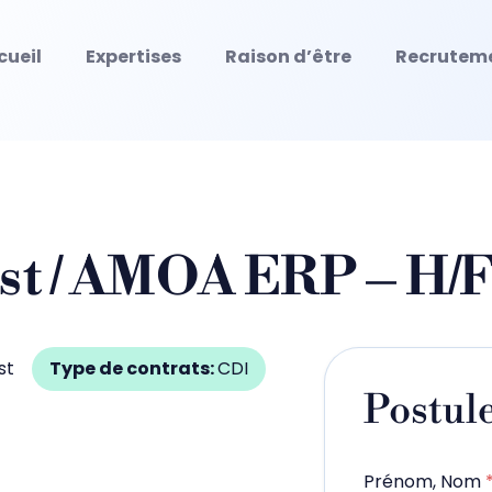
cueil
Expertises
Raison d’être
Recrutem
st / AMOA ERP – H/F
st
Type de contrats:
CDI
Postule
Prénom, Nom