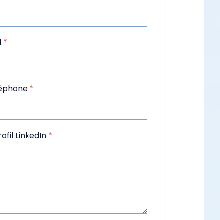
l
*
léphone
*
ofil LinkedIn
*