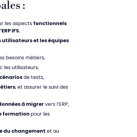
ales :
r les aspects
fonctionnels
’ERP IFS
,
s utilisateurs et les équipes
es besoins métiers,
les utilisateurs,
scénarios
de tests,
étiers
, et assurer le suivi des
s données à migrer
vers l’ERP,
de formation
pour les
e du changement
et au