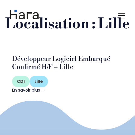
Skip
to
content
Localisation :
Lille
Développeur Logiciel Embarqué
Confirmé H/F – Lille
CDI
Lille
En savoir plus