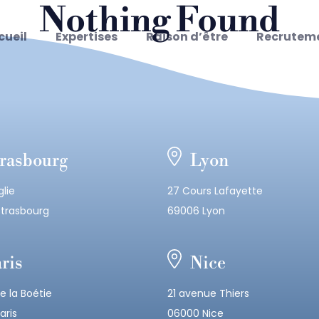
Nothing Found
cueil
Expertises
Raison d’être
Recrutem
earching can help.
rasbourg
Lyon
glie
27 Cours Lafayette
trasbourg
69006 Lyon
ris
Nice
e la Boétie
21 avenue Thiers
aris
06000 Nice