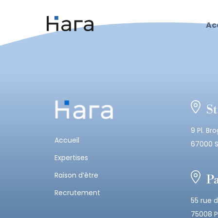
Skip
to
Ac
content
It seems we can’t find what you’re looking for. Perhaps s
Rechercher :
St
9 Pl. Bro
Accueil
67000 S
Expertises
Raison d’être
Pa
Recrutement
55 rue d
75008 P